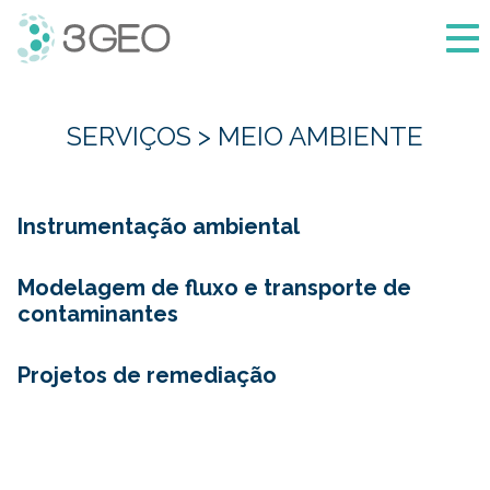
3Geo
SERVIÇOS > MEIO AMBIENTE
Instrumentação ambiental
Os
projetos
Modelagem de fluxo e transporte de
ambientais
contaminantes
também
Durante
demandam
seu
Projetos de remediação
serviços
tempo
Em
de
de
diversos
instrumentação
atuação,
serviços
para
a
de
monitoramento