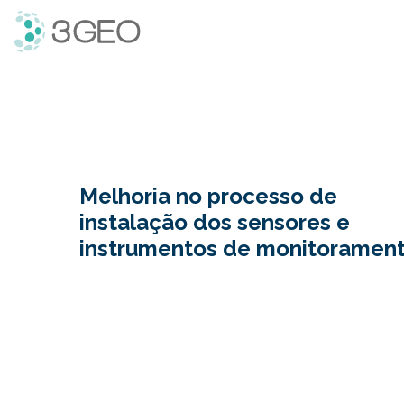
3Geo
Melhoria no processo de
instalação dos sensores e
instrumentos de monitoramen
RESUMO
O
monitoramento
em
estruturas