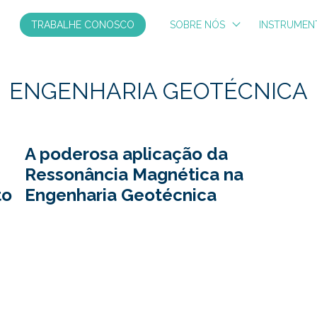
TRABALHE CONOSCO
SOBRE NÓS
INSTRUMEN
ENGENHARIA GEOTÉCNICA
A poderosa aplicação da
Ressonância Magnética na
to
Engenharia Geotécnica
RESUMO
Este
artigo
apresenta
a
aplicação