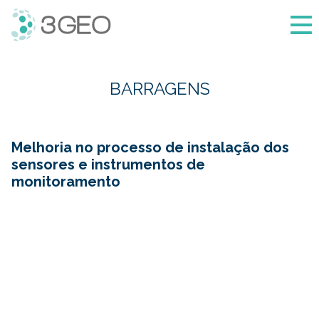
3Geo
BARRAGENS
Melhoria no processo de instalação dos
sensores e instrumentos de
monitoramento
RESUMO
O
monitoramento
em
estruturas
geotécnicas,
como